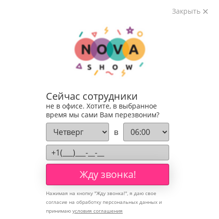
Закрыть
Анимационные костюмы
Сейчас сотрудники
не в офисе. Хотите, в выбранное
время мы сами Вам перезвоним?
в
Жду звонка!
Нажимая на кнопку "
Жду звонка!
", я даю свое
согласие на обработку персональных данных и
принимаю
условия соглашения