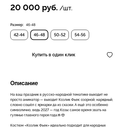
20 000
руб.
/шт.
Размер:
46-48
42-44
46-48
50-52
54-56
Купить в один клик
Описание
На ваш праздник в русско‑народной тематике выходит не
просто аниматор — выходит Козлик Фьек: озорной, нарядный,
словно сошёл с ярмарки да из сказки. А ещё это особенно
символично, ведь 2027 — год Козы: самое время звать на
гулянье главного героя года.🤟😍
Костюм «Козлик Фьек» идеально подходит для народных