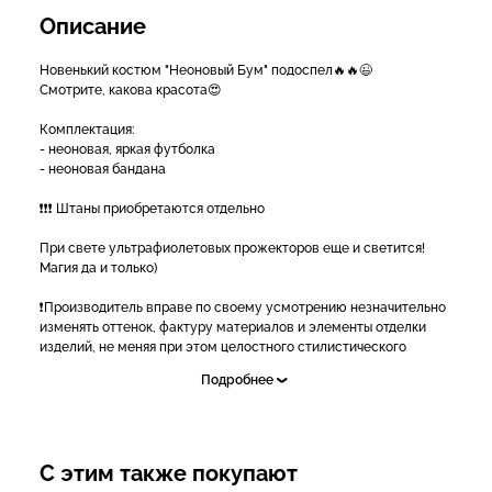
Описание
Новенький костюм "Неоновый Бум" подоспел🔥🔥😉
Смотрите, какова красота😍
Комплектация:
- неоновая, яркая футболка
- неоновая бандана
❗❗❗ Штаны приобретаются отдельно
При свете ультрафиолетовых прожекторов еще и светится!
Магия да и только)
❗Производитель вправе по своему усмотрению незначительно
изменять оттенок, фактуру материалов и элементы отделки
изделий, не меняя при этом целостного стилистического
оформления товара.
Подробнее
✅Подробнее и для заказа:
- Звоните: 8(995) 123-38-38 с 9.00 до 21.00
- Пишите в WhatsApp и Telegram 8(995) 123-38-38
- Ставьте "+" в комментариях и мы сами свяжемся с вами (тест)
С этим также покупают
- Пишите в личные сообщения группы https://vk.me/nova_show