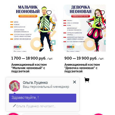
- Доставка осуществляется со склада в г.Краснодар по всему
миру любыми ТК;
- Наличный и безналичный расчет;
- Возможна рассрочка и кредит [https://vk.me/nova_show|
подать заявку]
- Работаем по договору и госконтрактами;
- Предоставляем любые закрывающие документы.
Заказывайте у лидеров рынка, работаем с 2011 года, имеем
более 10 000 довольных клиентов!
1 700
—
18 900
руб.
900
—
19 900
руб.
/шт.
/шт.
Анимационный костюм
Анимационный костюм
"Мальчик неоновый" с
"Девочка неоновая" с
подсветкой
подсветкой
Ольга Луценко
Ваш персональный менеджер
Здравствуйте, !
Ольга Луценко
печатает...