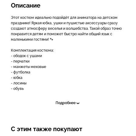
Описание
Этот костюм идеально подойдёт для аниматора на детском
празднике! Яркая юбка, ушки и пушистые аксессуары сразу
создают атмосферу веселья и волшебства. Такой образ точно
понравится детям и поможет быстро найти общий язык с
маленькими гостями! 🐾
Комплектация костюма:
- ободок с ушами
- перчатки
- манжеты меховые
- футболка
- юбка
- лосины
- обувь
Ткань: бифлекс, мех, фатин
Подробнее
❗Производитель вправе по своему усмотрению незначительно
изменять оттенок, фактуру материалов и элементы отделки
изделий, не меняя при этом целостного стилистического
оформления товара.
С этим также покупают