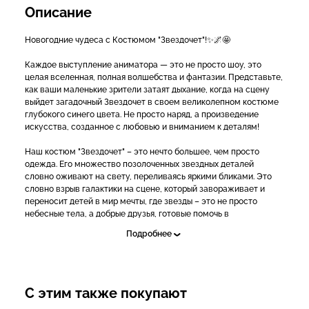
Описание
Новогодние чудеса с Костюмом "Звездочет"!✨🌌🤩
Каждое выступление аниматора — это не просто шоу, это
целая вселенная, полная волшебства и фантазии. Представьте,
как ваши маленькие зрители затаят дыхание, когда на сцену
выйдет загадочный Звездочет в своем великолепном костюме
глубокого синего цвета. Не просто наряд, а произведение
искусства, созданное с любовью и вниманием к деталям!
Наш костюм "Звездочет" – это нечто большее, чем просто
одежда. Его множество позолоченных звездных деталей
словно оживают на свету, переливаясь яркими бликами. Это
словно взрыв галактики на сцене, который завораживает и
переносит детей в мир мечты, где звезды – это не просто
небесные тела, а добрые друзья, готовые помочь в
приключениях.
Подробнее
В комплектацию входят все атрибуты, необходимые для
создания волшебной атмосферы.
Представьте, как радость загорается в глазах детей, когда они
С этим также покупают
увидят вас в этом великолепии. Каждый жест будет наполнен