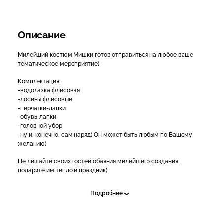
Описание
Милейший костюм Мишки готов отправиться на любое ваше
тематическое мероприятие)
Комплектация:
-водолазка флисовая
-лосины флисовые
-перчатки-лапки
-обувь-лапки
-головной убор
-ну и, конечно, сам наряд) Он может быть любым по Вашему
желанию)
Не лишайте своих гостей обаяния милейшего создания,
подарите им тепло и праздник)
Ну , а мы всегда выполним свою работу на 5+)
Подробнее
❗Производитель вправе по своему усмотрению незначительно
изменять оттенок, фактуру материалов и элементы отделки