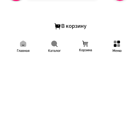
Заказывайте у лидеров рынка, работаем с 2011 года, имеем
более 10 000 довольных клиентов!
В корзину
Корзина
Главная
Каталог
Меню