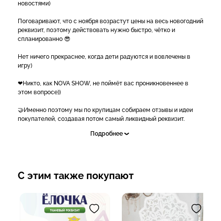
новостями)
Поговаривают, что с ноября возрастут цены на весь новогодний
реквизит, поэтому действовать нужно быстро, чётко и
спланированно 😎
Нет ничего прекраснее, когда дети радуются и вовлечены в
игру)
❤Никто, как NOVA SHOW, не поймёт вас проникновеннее в
этом вопросе))
🤝Именно поэтому мы по крупицам собираем отзывы и идеи
покупателей, создавая потом самый ликвидный реквизит.
Подробнее
🙏Слава Богу, у нас достаточно большая база постоянных
покупателей и они, как в клювике, несут нам крутые идеи для
исполнения!
😌Спасибо вам, дорогие друзья!
С этим также покупают
😌Милости просим обратить внимание на реквизит, без
которого не обойдется ни одно безумное веселье)
Парные лыжи на прочной экоподошве)