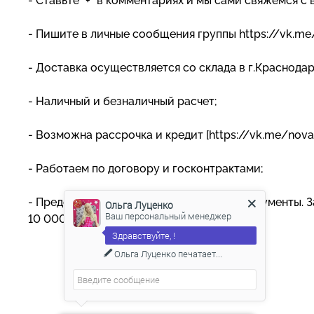
- Ставьте "+" в комментариях и мы сами свяжемся с 
- Пишите в личные сообщения группы https://vk.m
- Доставка осуществляется со склада в г.Краснода
- Наличный и безналичный расчет;
- Возможна рассрочка и кредит [https://vk.me/nova
- Работаем по договору и госконтрактами;
- Предоставляем любые закрывающие документы. За
Ольга Луценко
Ваш персональный менеджер
10 000 довольных клиентов!
Здравствуйте, !
Ольга Луценко
печатает...