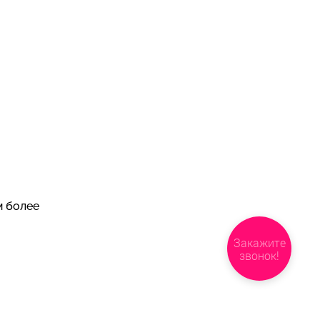
м более
Закажите
звонок!