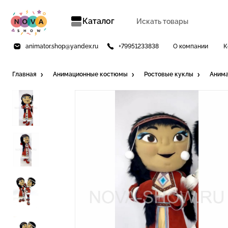
Каталог
animator.shop@yandex.ru
+79951233838
О компании
К
Главная
Анимационные костюмы
Ростовые куклы
Анима