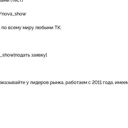
вами (тест)
e/nova_show
р по всему миру любыми ТК;
_show|подать заявку]
казывайте у лидеров рынка, работаем с 2011 года, имее