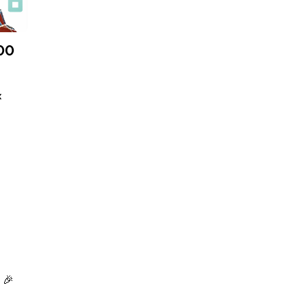
00
х
 🎉