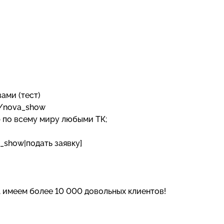
вами (тест)
e/nova_show
р по всему миру любыми ТК;
_show|подать заявку]
, имеем более 10 000 довольных клиентов!