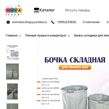
Каталог
animator.shop@yandex.ru
+79951233838
О компании
К
Главная
Пенные пушки и концентрат
Бочка складная для пе