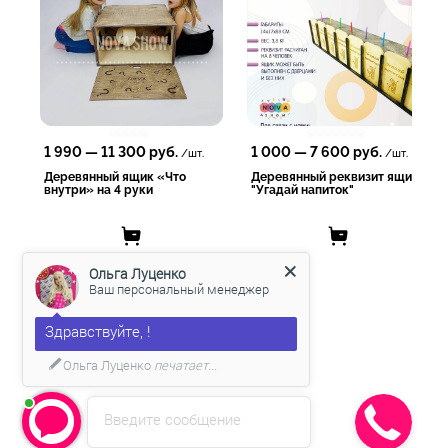
с 9.00 до 21.00
-Пишите в WhatsApp и Viber 8(938) 519-38-38!
-Ставьте "+" в комментариях и мы сами свяжемся с тобой!
-Пишите в личные сообщения https://vk.me/nova_show
1 990
—
11 300
руб.
1 000
—
7 600
руб.
/шт.
/шт.
Деревянный ящик «Что
Деревянный реквизит ящик
внутри» на 4 руки
"Угадай напиток"
Ольга Луценко
Ваш персональный менеджер
Здравствуйте, !
Ольга Луценко
печатает...
Введите сообщение