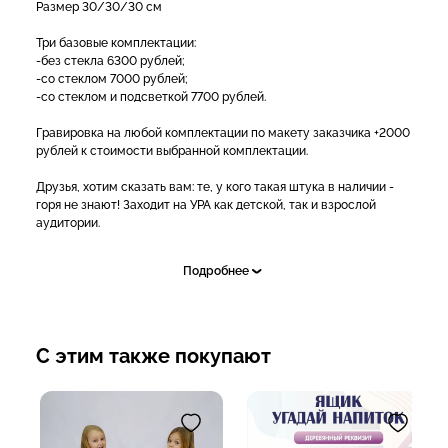
Размер 30/30/30 см
Три базовые комплектации:
-без стекла 6300 рублей;
-со стеклом 7000 рублей;
-со стеклом и подсветкой 7700 рублей.
Гравировка на любой комплектации по макету заказчика +2000
рублей к стоимости выбранной комплектации.
Друзья, хотим сказать вам: те, у кого такая штука в наличии -
горя не знают! Заходит на УРА как детской, так и взрослой
аудитории.
Напомним суть:
Подробнее
💥Это специальный деревянный ящик с отверстиями для рук.
Внутрь этого ящика кладутся игрушки, предметы или что
угодно.
Играющий человек просовывает руку в отверстие и на ощупь
С этим также покупают
должен найти тот предмет, который назовет ведущий)
Или просто кладут один предмет и человек должен наощупь
угадать, что это за предмет.
-Звоните: 8(938)519-38-38