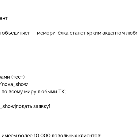
ант
ая объединяет — мемори-ёлка станет ярким акцентом люб
вами (тест)
e/nova_show
р по всему миру любыми ТК;
_show|подать заявку]
, имеем более 10 000 довольных клиентов!