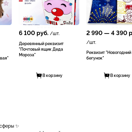
6 100
руб.
2 990
—
4 390
р
/шт.
/шт.
Деревянный реквизит
"Почтовый ящик Деда
Реквизит "Новогодний
Мороза"
вая"
бегунок"
В корзину
В корзину
осферы ✨