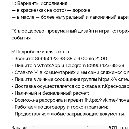
🎨 Варианты исполнения
— в краске (как на фото) — дороже
— в масле — более натуральный и лаконичный вари
Тёплое дерево, продуманный дизайн и игра, котор
события.
✅Подробнее и для заказа:
- Звоните: 8(995) 123-38-38 с 9.00 до 21.00
- Пишите в WhatsApp и Telegram 8(995) 123-38-38
- Ставьте "+" в комментариях и мы сами свяжемся с 
- Пишите в личные сообщения группы https://vk.m
- Доставка осуществляется со склада в г.Краснода
- Наличный и безналичный расчет;
- Возможна рассрочка и кредит [https://vk.me/nova
- Работаем по договору и госконтрактами;
- Предоставляем любые закрывающие документы.
Заказывайте у лидеров рынка, работаем с 2011 года