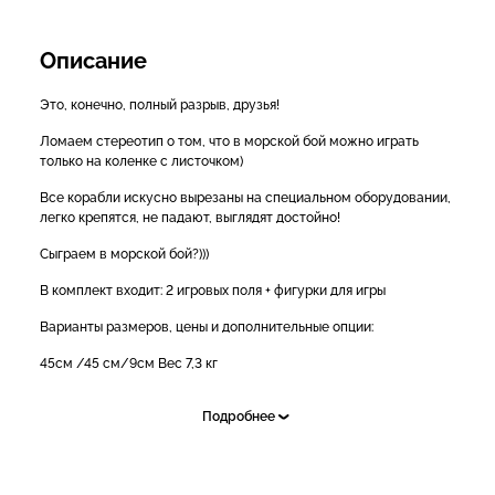
Описание
Это, конечно, полный разрыв, друзья!
Ломаем стереотип о том, что в морской бой можно играть
только на коленке с листочком)
Все корабли искусно вырезаны на специальном оборудовании,
легко крепятся, не падают, выглядят достойно!
Сыграем в морской бой?)))
В комплект входит: 2 игровых поля + фигурки для игры
Варианты размеров, цены и дополнительные опции:
45см /45 см/9см Вес 7,3 кг
1) цена 17500 рублей;
Подробнее
2) ваша гравировка +800 рублей;
3) тканевый чехол +1000 рублей.