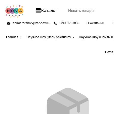
Каталог
animator.shop@yandex.ru
+79951233838
О компании
К
Главная
Научное шоу (Весь реквизит)
Научное шоу (Опыты и
Нет в