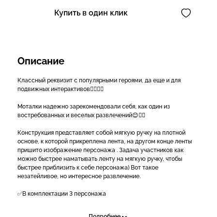
Купить в один клик
Описание
Классный реквизит с популярными героями, да еще и для
подвижных интерактивов👍🏻🔥🐻
Моталки надежно зарекомендовали себя, как один из
востребованных и веселых развлечений😊👌🏻
Конструкция представляет собой мягкую ручку на плотной
основе, к которой прикреплена лента, на другом конце ленты
пришито изображение персонажа . Задача участников как
можно быстрее наматывать ленту на мягкую ручку, чтобы
быстрее приблизить к себе персонажа) Вот такое
незатейливое, но интересное развлечение.
✅В комплектации 3 персонажа
✅Так же вы можете заказать с исполнением других героев🦄🐻
Подробнее