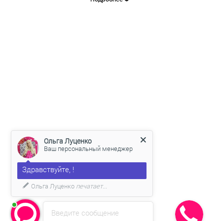
🐱🎅🏻
✅Подробнее и для заказа:
- Звоните: 8(995) 123-38-38 с 9.00 до 21.00
- Пишите в WhatsApp и Telegram 8(995) 123-38-38
- Ставьте "+" в комментариях и мы сами свяжемся с вами (тест)
- Пишите в личные сообщения группы https://vk.me/nova_show
- Доставка осуществляется со склада в г.Краснодар по всему
миру любыми ТК;
- Наличный и безналичный расчет;
- Возможна рассрочка и кредит [https://vk.me/nova_show|
подать заявку]
- Работаем по договору и госконтрактами;
- Предоставляем любые закрывающие документы.
Заказывайте у лидеров рынка, работаем с 2011 года, имеем
Ольга Луценко
более 10 000 довольных клиентов!
Ваш персональный менеджер
Здравствуйте, !
Ольга Луценко
печатает...
Введите сообщение