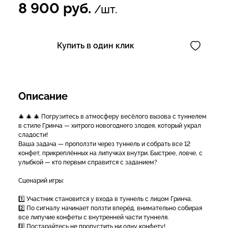
8 900
руб.
/шт.
Купить в один клик
Описание
🎄 🎄 🎄 Погрузитесь в атмосферу весёлого вызова с туннелем
в стиле Гринча — хитрого новогоднего злодея, который украл
сладости!
Ваша задача — проползти через туннель и собрать все 12
конфет, прикреплённых на липучках внутри. Быстрее, ловче, с
улыбкой — кто первым справится с заданием?
Сценарий игры:
1️⃣ Участник становится у входа в туннель с лицом Гринча.
2️⃣ По сигналу начинает ползти вперёд, внимательно собирая
все липучие конфеты с внутренней части туннеля.
3️⃣ Постарайтесь не пропустить ни одну конфету!