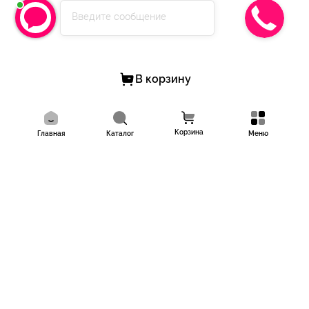
- Звоните: 8(995) 123-38-38 с 9.00 до 21.00
Введите сообщение
- Пишите в WhatsApp и Telegram 8(995) 123-38-38
- Ставьте "+" в комментариях и мы сами свяжемся с вами (тест)
В корзину
- Пишите в личные сообщения группы https://vk.me/nova_show
- Доставка осуществляется со склада в г.Краснодар по всему
миру любыми ТК;
Корзина
Главная
Каталог
Меню
- Наличный и безналичный расчет;
- Возможна рассрочка и кредит [https://vk.me/nova_show|
подать заявку]
- Работаем по договору и госконтрактами;
- Предоставляем любые закрывающие документы. Заказывайте
у лидеров рынка, работаем с 2011 года, имеем более 10 000
довольных клиентов!