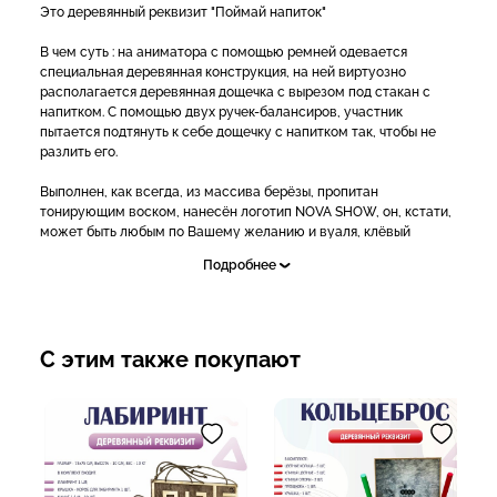
Это деревянный реквизит "Поймай напиток"
В чем суть : на аниматора с помощью ремней одевается
специальная деревянная конструкция, на ней виртуозно
располагается деревянная дощечка с вырезом под стакан с
напитком. С помощью двух ручек-балансиров, участник
пытается подтянуть к себе дощечку с напитком так, чтобы не
разлить его.
Выполнен, как всегда, из массива берёзы, пропитан
тонирующим воском, нанесён логотип NOVA SHOW, он, кстати,
может быть любым по Вашему желанию и вуаля, клёвый
реквизит готов!
Подробнее
Видеопрезенация: https://vk.com/nova_show?z=video-
106135851_456243517%2Fd424c8fdec147fcbde
Прекрасно подойдёт для тренировки чёткости координации, а
С этим также покупают
также для тимбилдингов! Здорово будет, если брать сразу два
в комплект, чтобы можно было устроить соревнования между
участниками!
✅Подробнее и для заказа:
- Звоните: 8(995) 123-38-38 с 9.00 до 21.00
- Пишите в WhatsApp и Telegram 8(995) 123-38-38