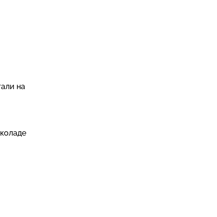
тали на
околаде