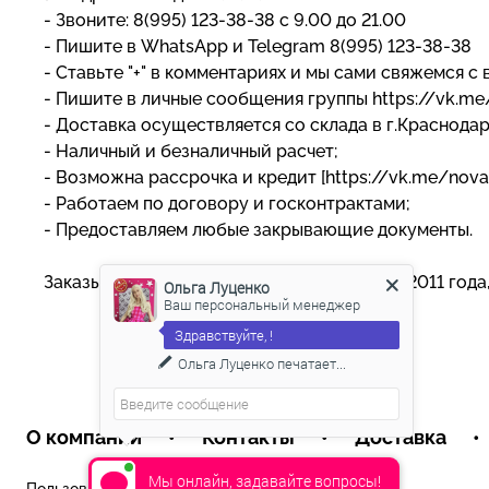
- Звоните: 8(995) 123-38-38 с 9.00 до 21.00
- Пишите в WhatsApp и Telegram 8(995) 123-38-38
- Ставьте "+" в комментариях и мы сами свяжемся с 
- Пишите в личные сообщения группы https://vk.m
- Доставка осуществляется со склада в г.Краснода
- Наличный и безналичный расчет;
- Возможна рассрочка и кредит [https://vk.me/nova
- Работаем по договору и госконтрактами;
- Предоставляем любые закрывающие документы.
Заказывайте у лидеров рынка, работаем с 2011 года
Ольга Луценко
Ваш персональный менеджер
Здравствуйте, !
Ольга Луценко
печатает...
О компании
•
Контакты
•
Доставка
•
Мы онлайн, задавайте вопросы!