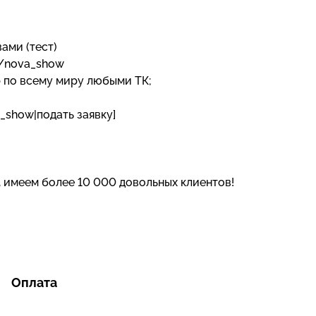
вами (тест)
e/nova_show
р по всему миру любыми ТК;
_show|подать заявку]
, имеем более 10 000 довольных клиентов!
Оплата