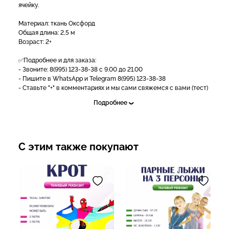
ячейку.
Материал: ткань Оксфорд
Общая длина: 2,5 м
Возраст: 2+
✅Подробнее и для заказа:
- Звоните: 8(995) 123-38-38 с 9.00 до 21.00
- Пишите в WhatsApp и Telegram 8(995) 123-38-38
- Ставьте "+" в комментариях и мы сами свяжемся с вами (тест)
- Пишите в личные сообщения группы https://vk.me/nova_show
Подробнее
- Доставка осуществляется со склада в г.Краснодар по всему
миру любыми ТК;
- Наличный и безналичный расчет;
- Возможна рассрочка и кредит [https://vk.me/nova_show|
подать заявку]
С этим также покупают
- Работаем по договору и госконтрактами;
- Предоставляем любые закрывающие документы.
Заказывайте у лидеров рынка, работаем с 2011 года, имеем
более 10 000 довольных клиентов!