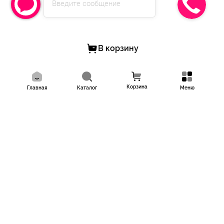
Введите сообщение
Размер:
Ширина - 55 см
Высота - 130 см
Глубина - 34 см
Вес-70 кг
В корзину
✅Подробнее и для заказа:
- Звоните: 8(995) 123-38-38 с 9.00 до 21.00
Корзина
Главная
Каталог
Меню
- Пишите в WhatsApp и Telegram 8(995) 123-38-38
- Ставьте "+" в комментариях и мы сами свяжемся с вами (тест)
- Пишите в личные сообщения группы https://vk.me/nova_show
- Доставка осуществляется со склада в г.Краснодар по всему
миру любыми ТК;
- Наличный и безналичный расчет;
- Возможна рассрочка и кредит [https://vk.me/nova_show|
подать заявку]
- Работаем по договору и госконтрактами;