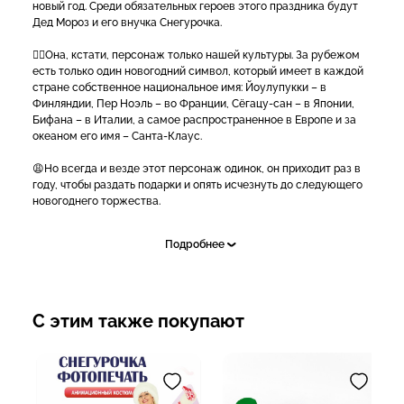
новый год. Среди обязательных героев этого праздника будут
Дед Мороз и его внучка Снегурочка.
☝🏻Она, кстати, персонаж только нашей культуры. За рубежом
есть только один новогодний символ, который имеет в каждой
стране собственное национальное имя: Йоулупукки – в
Финляндии, Пер Ноэль – во Франции, Сёгацу-сан – в Японии,
Бифана – в Италии, а самое распространенное в Европе и за
океаном его имя – Санта-Клаус.
😩Но всегда и везде этот персонаж одинок, он приходит раз в
году, чтобы раздать подарки и опять исчезнуть до следующего
новогоднего торжества.
😁А наш Дед Мороз не боится утратить свой сказочный
Подробнее
авторитет и обзавелся замечательной помощницей, которая
помогает ему решать многочисленные новогодние задачи.
Да и никак без нее не срабатывает призыв: «Елочка, зажгись!».
Поэтому и мы пустили в ход все свои знания и умения, и
С этим также покупают
создали для вас невероятный костюм новогодней красавицы)
😍Милая девочка-Снегурочка выполнена из плотнейшего
жаккарда, Вы будете не просто в "костюмчике", а в настоящем
одеянии внучки Дедушки Мороза! Плотном, красивом,