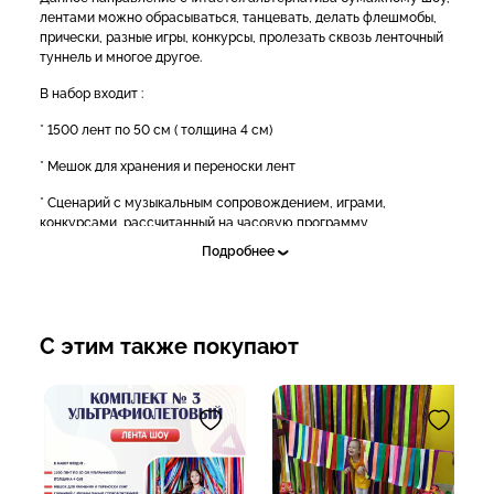
лентами можно обрасываться, танцевать, делать флешмобы,
прически, разные игры, конкурсы, пролезать сквозь ленточный
туннель и многое другое.
В набор входит :
* 1500 лент по 50 см ( толщина 4 см)
* Мешок для хранения и переноски лент
* Сценарий с музыкальным сопровождением, играми,
конкурсами, рассчитанный на часовую программу
Подробнее
Данный комплект рассчитан на 4-7 детишек .
Ленты яркие и при работе нет ни пыли, ни грязи!
ВАЖНО!
С этим также покупают
-Все края лент обработаны от распускания.
-Ленты можно стирать
✅Подробнее и для заказа:
- Звоните: 8(995) 123-38-38 с 9.00 до 21.00