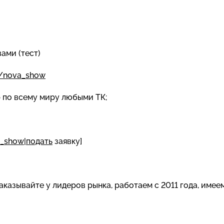
вами (тест)
e/nova_show
р по всему миру любыми ТК;
a_show|подать
заявку]
казывайте у лидеров рынка, работаем с 2011 года, имее