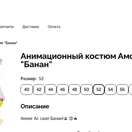
онтакты
Доставка
Оплата
г "Банан"
Анимационный костюм Ам
"Банан"
Размер:
52
40
42
44
46
48
50
52
54
56
Описание
Амонг Ас скил Банан!🍌 😍🔥