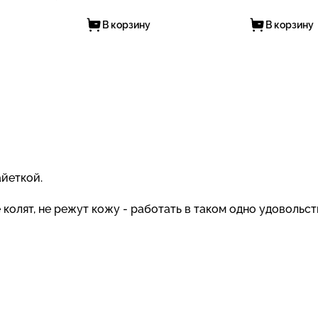
В корзину
В корзину
йеткой.
олят, не режут кожу - работать в таком одно удовольств