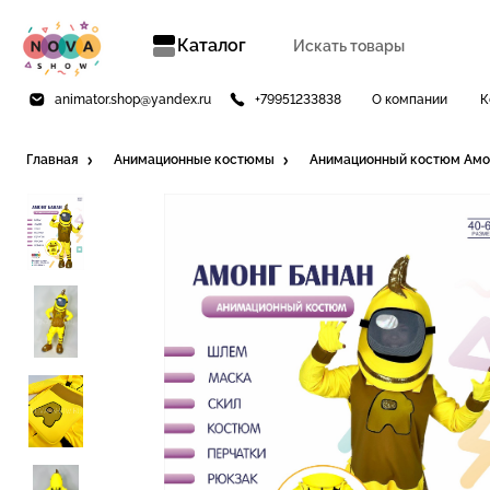
Каталог
animator.shop@yandex.ru
+79951233838
О компании
К
Главная
Анимационные костюмы
Анимационный костюм Амон