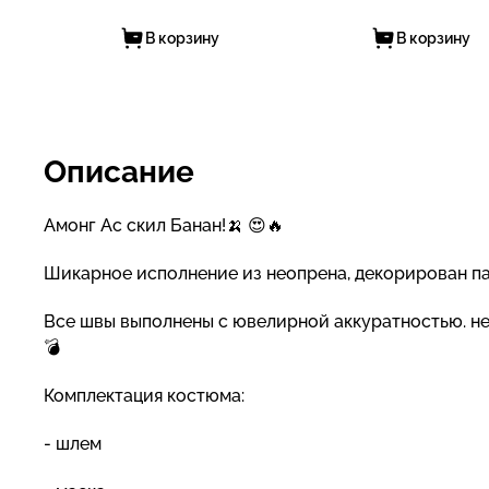
В корзину
В корзину
Описание
Амонг Ас скил Банан!🍌 😍🔥
Шикарное исполнение из неопрена, декорирован па
Все швы выполнены с ювелирной аккуратностью. не к
💣
Комплектация костюма:
- шлем