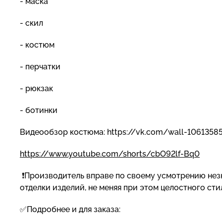
- маска
- скил
- костюм
- перчатки
- рюкзак
- ботинки
Видеообзор костюма: https://vk.com/wall-1061358
https://www.youtube.com/shorts/cbO92lf-Bq0
❗Производитель вправе по своему усмотрению незн
отделки изделий, не меняя при этом целостного ст
✅Подробнее и для заказа: