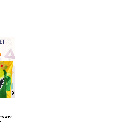
стяжка
"