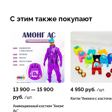
С этим также покупают
13 900
—
15 900
4 950
руб.
/шт.
руб.
/шт.
Кегли "Амонги с косточк
Анимационный костюм "Амонг
Ас"