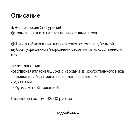
Описание
🎄Новая версия Снегурочки!
😍Только взгляните на этот великолепный наряд!
😍Шикарный кокошник здорово сочетается с голубенькой
шубкой, украшенной "морозными узорами" из искусственного
меха!
☃Комплектация:
-расписная атласная шубка с узорами из искусственного меха;
-лосины из лайкры, идеально садятся по ножкам;
- Рукавички
- обувь с мягкой подошвой
Стоимость костюма 12500 рублей
Шикарный кокошник можно приобрести дополнительно
Подробнее
стоимость 3500 рублей
👭Кроме того, мы еще успели нарядить детские танцевальные
коллективы для новогодних выступлений!