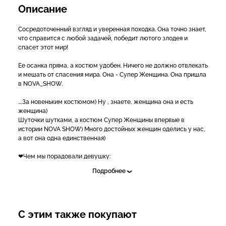
Описание
Сосредоточенный взгляд и уверенная походка. Она точно знает,
что справится с любой задачей, победит лютого злодея и
спасет этот мир!
Ее осанка пряма, а костюм удобен. Ничего не должно отвлекать
и мешать от спасения мира. Она - Супер Женщина. Она пришла
в NOVA_SHOW.
....За новеньким костюмом) Ну , знаете, женщина она и есть
женщина)
Шуточки шутками, а костюм Супер Женщины впервые в
истории NOVA SHOW) Много достойных женщин оделись у нас,
а вот она одна единственная)
❤Чем мы порадовали девушку:
-водолазка;
Подробнее
-корсет;
-юбка;
-лосины;
-наколенники;
-наручи;
С этим также покупают
-плащ;