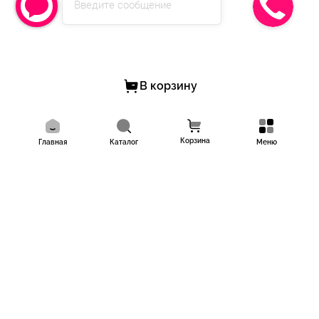
Введите сообщение
подать заявку]
- Работаем по договору и госконтрактами;
- Предоставляем любые закрывающие документы.
Заказывайте у лидеров рынка, работаем с 2011 года, имеем
более 10 000 довольных клиентов!
В корзину
Корзина
Главная
Каталог
Меню