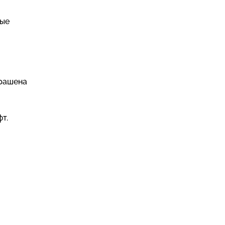
ные
крашена
т.