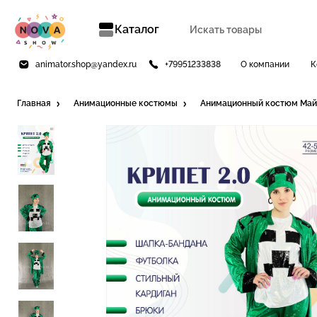
Каталог
animator.shop@yandex.ru
+79951233838
О компании
К
Главная
Анимационные костюмы
Анимационный костюм Майн