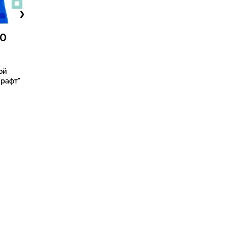
00
ой
крафт"