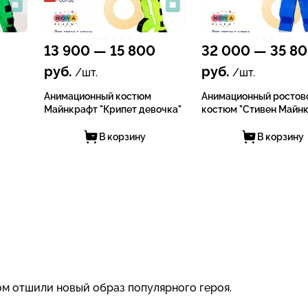
13 900
—
15 800
32 000
—
35 8
руб.
руб.
/шт.
/шт.
Анимационный костюм
Анимационный ростов
Майнкрафт "Крипет девочка"
костюм "Стивен Майн
В корзину
В корзину
ом отшили новый образ популярного героя.