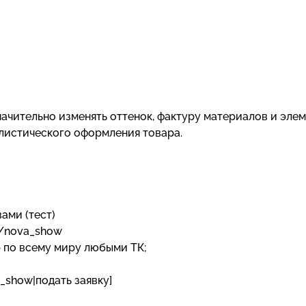
ачительно изменять оттенок, фактуру материалов и эле
илистического оформления товара.
вами (тест)
e/nova_show
р по всему миру любыми ТК;
_show|подать заявку]