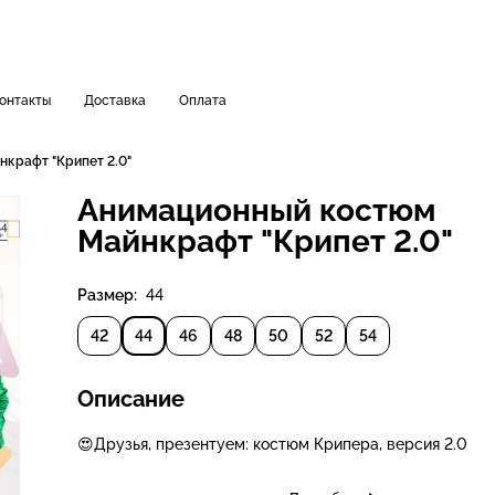
онтакты
Доставка
Оплата
крафт "Крипет 2.0"
Анимационный костюм
Майнкрафт "Крипет 2.0"
Размер:
44
42
44
46
48
50
52
54
Описание
😍Друзья, презентуем: костюм Крипера, версия 2.0