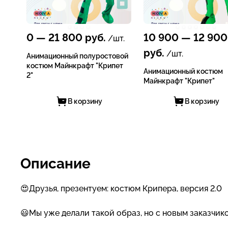
0
—
21 800
руб.
10 900
—
12 900
/шт.
руб.
/шт.
Анимационный полуростовой
костюм Майнкрафт "Крипет
Анимационный костюм
2"
Майнкрафт "Крипет"
В корзину
В корзину
Описание
😍Друзья, презентуем: костюм Крипера, версия 2.0
😃Мы уже делали такой образ, но с новым заказчик