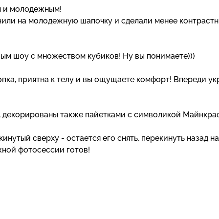
м и молодежным!
енили на молодежную шапочку и сделали менее контраст
м шоу с множеством кубиков! Ну вы понимаете)))
опка, приятна к телу и вы ощущаете комфорт! Впереди у
, декорированы также пайетками с символикой Майнкраф
нутый сверху - остается его снять, перекинуть назад на
жной фотосессии готов!