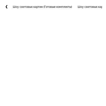
Шоу световых картин (Готовые комплекты)
Шоу световых карти