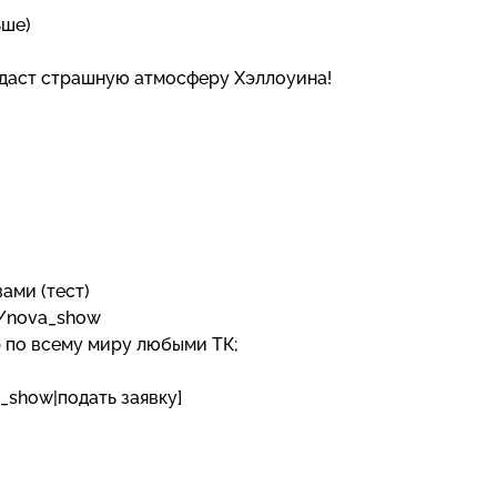
ьше)
здаст страшную атмосферу Хэллоуина!
вами (тест)
e/nova_show
р по всему миру любыми ТК;
_show|подать заявку]