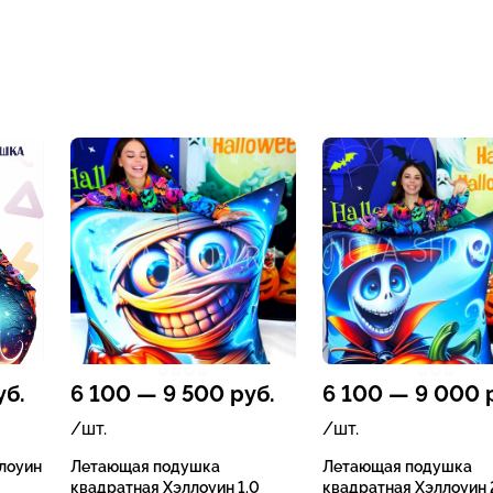
б.
6 100
—
9 500
руб.
6 100
—
9 000
р
/шт.
/шт.
лоуин
Летающая подушка
Летающая подушка
квадратная Хэллоуин 1.0
квадратная Хэллоуин 