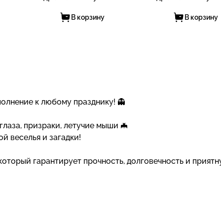
В корзину
В корзину
олнение к любому празднику! 👻
глаза, призраки, летучие мыши 🦇
й веселья и загадки!
который гарантирует прочность, долговечность и прият