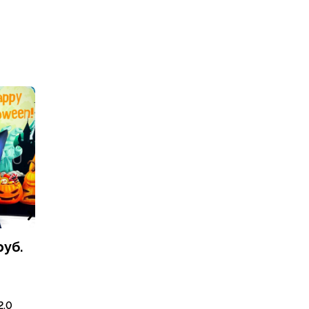
уб.
2.0