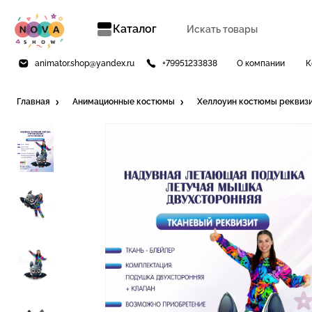
Каталог
animator.shop@yandex.ru
+79951233838
О компании
К
Главная
Анимационные костюмы
Хеллоуин костюмы реквиз