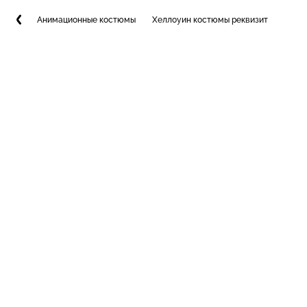
Анимационные костюмы
Хеллоуин костюмы реквизит