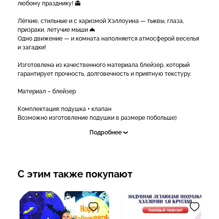
любому празднику! 👻
Лёгкие, стильные и с харизмой Хэллоуина — тыквы, глаза,
призраки, летучие мыши 🦇
Одно движение — и комната наполняется атмосферой веселья
и загадки!
Изготовлена из качественного материала блейзер, который
гарантирует прочность, долговечность и приятную текстуру.
Материал – блейзер
Комплектация: подушка + клапан
Возможно изготовление подушки в размере побольше)
Подробнее
Подушка легко впишется в любую обстановку и создаст
страшную атмосферу Хэллоуина!
Пусть твой праздник запомнят 🔥
С этим также покупают
✅Подробнее и для заказа:
- Звоните: 8(995) 123-38-38 с 9.00 до 21.00
- Пишите в WhatsApp и Telegram 8(995) 123-38-38
- Ставьте "+" в комментариях и мы сами свяжемся с вами (тест)