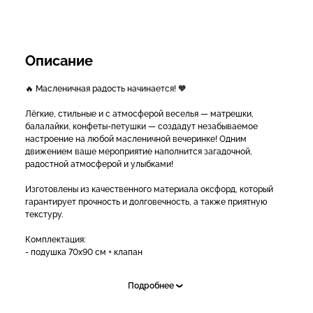
Описание
🔥 Масленичная радость начинается! 🧡
Лёгкие, стильные и с атмосферой веселья — матрешки,
балалайки, конфеты-петушки — создадут незабываемое
настроение на любой масленичной вечеринке! Одним
движением ваше мероприятие наполнится загадочной,
радостной атмосферой и улыбками!
Изготовлены из качественного материала оксфорд, который
гарантирует прочность и долговечность, а также приятную
текстуру.
Комплектация:
- подушка 70х90 см + клапан
Подробнее
Цена:
- 70х90 см (двухсторонняя) — 6900 руб