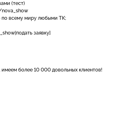
вами (тест)
e/nova_show
р по всему миру любыми ТК;
_show|подать заявку]
, имеем более 10 000 довольных клиентов!