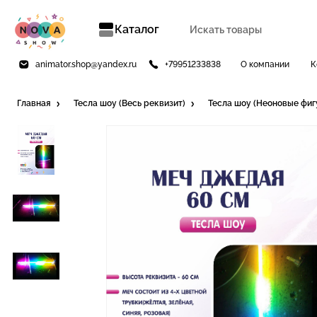
Каталог
animator.shop@yandex.ru
+79951233838
О компании
К
Главная
Тесла шоу (Весь реквизит)
Тесла шоу (Неоновые фиг