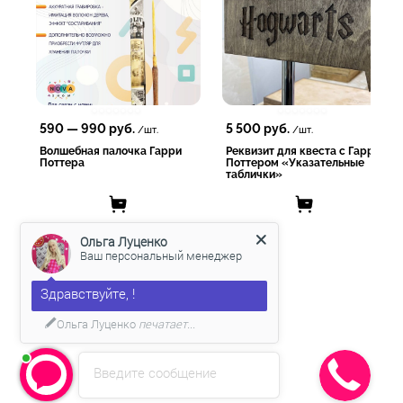
довольных клиентов!
590
—
990
руб.
5 500
руб.
/шт.
/шт.
Волшебная палочка Гарри
Реквизит для квеста с Гарри
Поттера
Поттером «Указательные
таблички»
Ольга Луценко
Ваш персональный менеджер
Здравствуйте, !
Ольга Луценко
печатает...
Введите сообщение