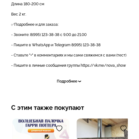
Длина 180-200 см
Вес 2 кг.
✅Подробнее и для заказа:
- Звоните: 8(995) 123-38-38 с 9.00 до 21.00
- Пишите в WhatsApp и Telegram 8(995) 123-38-38
- Ставьте "+" в комментариях и мы сами свяжемся с вами (тест)
- Пишите в личные сообщения группы https://vk.me/nova_show
- Доставка осуществляется со склада в г.Краснодар по всему
Подробнее
миру любыми ТК;
- Наличный и безналичный расчет;
- Возможна рассрочка и кредит [https://vk.me/nova_show|
С этим также покупают
подать заявку]
- Работаем по договору и госконтрактами;
- Предоставляем любые закрывающие документы. Заказывайте
у лидеров рынка, работаем с 2011 года, имеем более 10 000