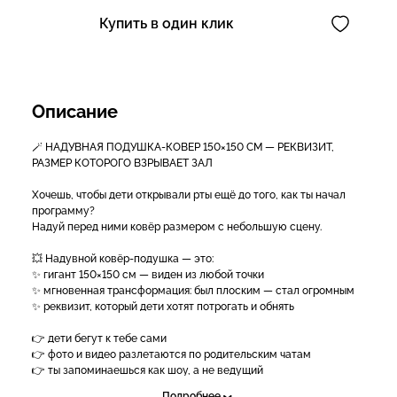
Купить в один клик
Описание
🪄 НАДУВНАЯ ПОДУШКА-КОВЕР 150×150 СМ — РЕКВИЗИТ,
РАЗМЕР КОТОРОГО ВЗРЫВАЕТ ЗАЛ
Хочешь, чтобы дети открывали рты ещё до того, как ты начал
программу?
Надуй перед ними ковёр размером с небольшую сцену.
💥 Надувной ковёр-подушка — это:
✨ гигант 150×150 см — виден из любой точки
✨ мгновенная трансформация: был плоским — стал огромным
✨ реквизит, который дети хотят потрогать и обнять
👉 дети бегут к тебе сами
👉 фото и видео разлетаются по родительским чатам
👉 ты запоминаешься как шоу, а не ведущий
Подробнее