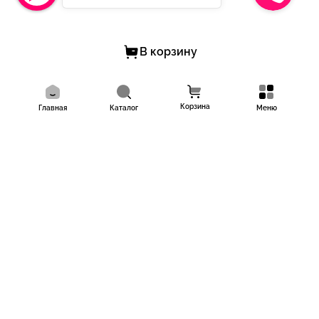
❗ Производитель вправе по своему усмотрению незначительно
изменять оттенок, фактуру материалов и элементы отделки
изделий, не меняя при этом целостного стилистического
оформления товара.
В корзину
✅ Подробнее и для заказа:
Звоните: 8(995) 123-38-38 с 9.00 до 21.00
Корзина
Главная
Каталог
Меню
Пишите в WhatsApp и Telegram: 8(995) 123-38-38
Ставьте «+» в комментариях — и мы сами свяжемся с вами
Пишите в личные сообщения группы: https://vk.me/nova_show
Доставка со склада в г. Краснодар по всему миру (любые ТК)
Наличный и безналичный расчет
Возможна рассрочка и кредит — [https://vk.me/nova_show|
подать заявку]
Работаем по договору и госконтрактам
Предоставляем любые закрывающие документы