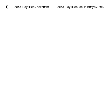
Тесла шоу (Весь реквизит)
Тесла шоу (Неоновые фигуры, мечи, 