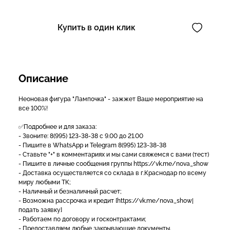
Купить в один клик
Описание
Неоновая фигура "Лампочка" - зажжет Ваше мероприятие на
все 100%!
✅Подробнее и для заказа:
- Звоните: 8(995) 123-38-38 с 9.00 до 21.00
- Пишите в WhatsApp и Telegram 8(995) 123-38-38
- Ставьте "+" в комментариях и мы сами свяжемся с вами (тест)
- Пишите в личные сообщения группы https://vk.me/nova_show
- Доставка осуществляется со склада в г.Краснодар по всему
миру любыми ТК;
- Наличный и безналичный расчет;
- Возможна рассрочка и кредит [https://vk.me/nova_show|
подать заявку]
- Работаем по договору и госконтрактами;
- Предоставляем любые закрывающие документы.