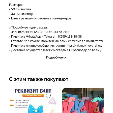
Размеры:
- 50 см высота
- 30 см диаметр
- Цвета разные - уточняйте у менеджеров.
✅Подробнее и для заказа:
- Звоните: 8(995) 123-38-38 с 9.00 до 21.00
- Пишите в WhatsApp и Telegram 8(995) 123-38-38
- Ставьте "+" в комментариях и мы сами свяжемся с вами (тест)
- Пишите в личные сообщения группы https://vk.me/nova_show
- Доставка осуществляется со склада в г.Краснодар по всему
миру любыми ТК;
Подробнее
- Наличный и безналичный расчет;
- Возможна рассрочка и кредит [https://vk.me/nova_show|
подать заявку]
- Работаем по договору и госконтрактами;
- Предоставляем любые закрывающие документы.
С этим также покупают
Заказывайте у лидеров рынка, работаем с 2011 года, имеем
более 10 000 довольных клиентов!