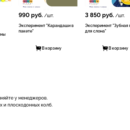
990
руб.
3 850
руб.
/шт.
/шт.
Эксперимент "Карандаши в
Эксперимент "Зубная 
пакете"
для слона"
ины
В корзину
В корзину
чняйте у менеджеров.
х и плоскодонных колб.