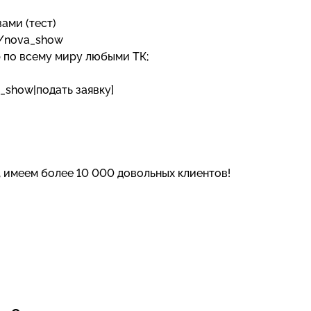
вами (тест)
e/nova_show
р по всему миру любыми ТК;
_show|подать заявку]
, имеем более 10 000 довольных клиентов!