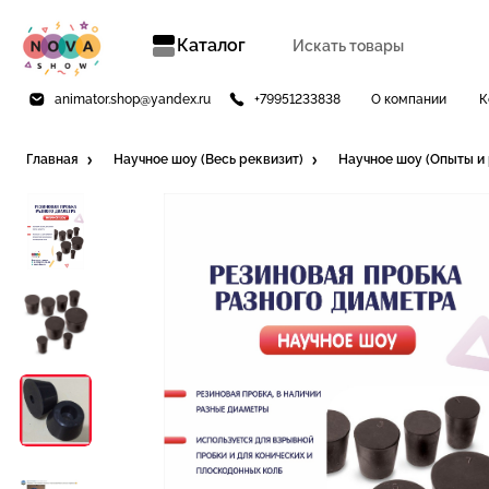
Каталог
animator.shop@yandex.ru
+79951233838
О компании
К
Главная
Научное шоу (Весь реквизит)
Научное шоу (Опыты и