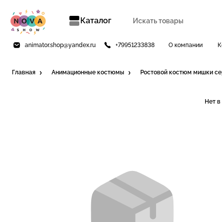
Каталог
animator.shop@yandex.ru
+79951233838
О компании
К
Главная
Анимационные костюмы
Ростовой костюм мишки с
Нет в