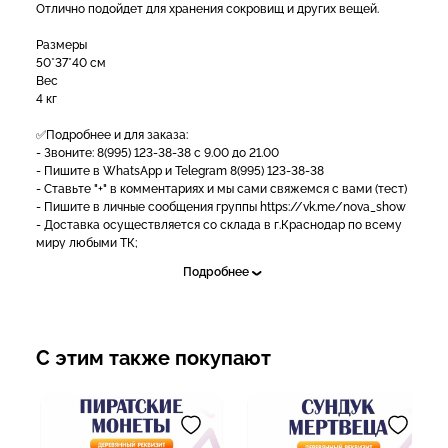
Отлично подойдет для хранения сокровищ и других вещей.
Размеры
50*37*40 см
Вес
4 кг
✅Подробнее и для заказа:
- Звоните: 8(995) 123-38-38 с 9.00 до 21.00
- Пишите в WhatsApp и Telegram 8(995) 123-38-38
- Ставьте "+" в комментариях и мы сами свяжемся с вами (тест)
- Пишите в личные сообщения группы https://vk.me/nova_show
- Доставка осуществляется со склада в г.Краснодар по всему
миру любыми ТК;
- Наличный и безналичный расчет;
Подробнее
- Возможна рассрочка и кредит [https://vk.me/nova_show|
подать заявку]
- Работаем по договору и госконтрактами;
- Предоставляем любые закрывающие документы.
С этим также покупают
Заказывайте у лидеров рынка, работаем с 2011 года, имеем
более 10 000 довольных клиентов!