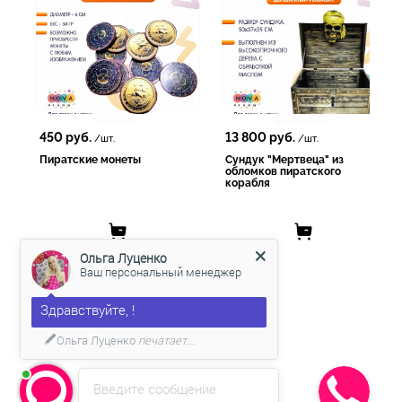
450
руб.
13 800
руб.
/шт.
/шт.
Пиратские монеты
Сундук "Мертвеца" из
обломков пиратского
корабля
Ольга Луценко
Ваш персональный менеджер
Здравствуйте, !
Ольга Луценко
печатает...
Введите сообщение