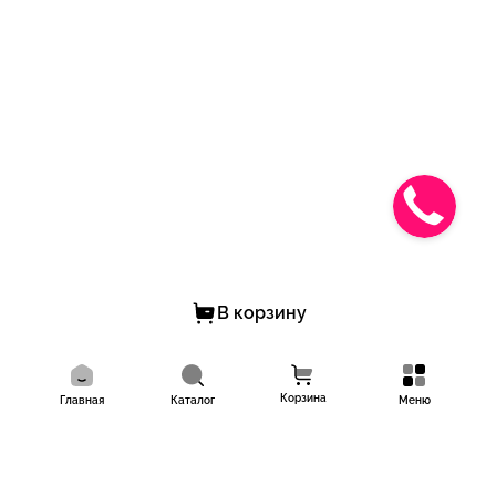
Готовы сделать заказ ?
Звоните: 8(938)519-38-38
с 9.00 до 21.00
-Пишите в WhatsApp и Viber 8(938) 519-38-38!
-Ставьте "+" в комментариях и мы сами свяжемся с тобой!
-Пишите в личные сообщения https://vk.me/nova_show
В корзину
Корзина
Главная
Каталог
Меню