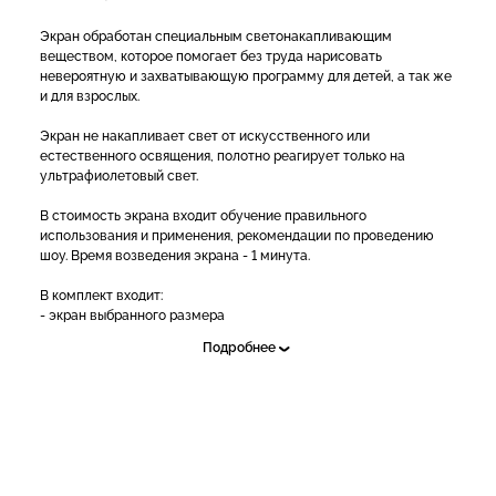
Экран обработан специальным светонакапливающим
веществом, которое помогает без труда нарисовать
невероятную и захватывающую программу для детей, а так же
и для взрослых.
Экран не накапливает свет от искусственного или
естественного освящения, полотно реагирует только на
ультрафиолетовый свет.
В стоимость экрана входит обучение правильного
использования и применения, рекомендации по проведению
шоу. Время возведения экрана - 1 минута.
В комплект входит:
- экран выбранного размера
- стойка для крепления экрана
Подробнее
- рекомендации по проведению шоу
Размеры:
47 000 руб. с световым экраном 240*180 см.
41 000 руб. с световым экраном 220*180 см.
40 000 руб. с световым экраном 200*200 см.
37 000 руб. с световым экраном 180*180 см.
32 000 руб. с световым экраном 150*150 см.