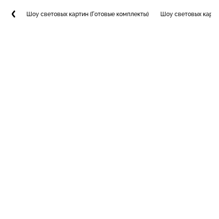
Шоу световых картин (Готовые комплекты)
Шоу световых карти