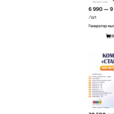
6 990
—
9
/шт.
Генератор мы
В