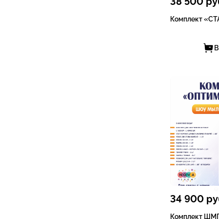
38 500
ру
Комплект «С
В
34 900
ру
Комплект ШМ