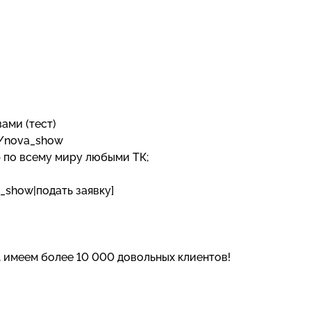
вами (тест)
e/nova_show
р по всему миру любыми ТК;
_show|подать заявку]
, имеем более 10 000 довольных клиентов!