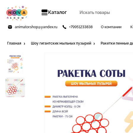
Каталог
animator.shop@yandex.ru
+79951233838
О компании
К
Главная
Шоу гигантских мыльных пузырей
Ракетки пенные д