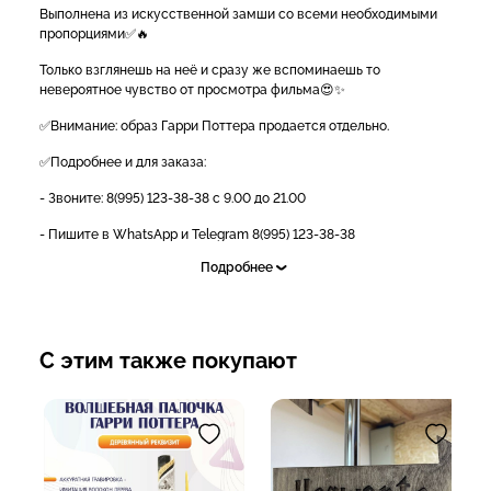
Выполнена из искусственной замши со всеми необходимыми
пропорциями✅🔥
Только взглянешь на неё и сразу же вспоминаешь то
невероятное чувство от просмотра фильма😍✨
✅Внимание: образ Гарри Поттера продается отдельно.
✅Подробнее и для заказа:
- Звоните: 8(995) 123-38-38 с 9.00 до 21.00
- Пишите в WhatsApp и Telegram 8(995) 123-38-38
Подробнее
- Ставьте "+" в комментариях и мы сами свяжемся с вами (тест)
- Пишите в личные сообщения группы https://vk.me/nova_show
- Доставка осуществляется со склада в г.Краснодар по всему
С этим также покупают
миру любыми ТК;
- Наличный и безналичный расчет;
- Возможна рассрочка и кредит [https://vk.me/nova_show|
подать заявку]