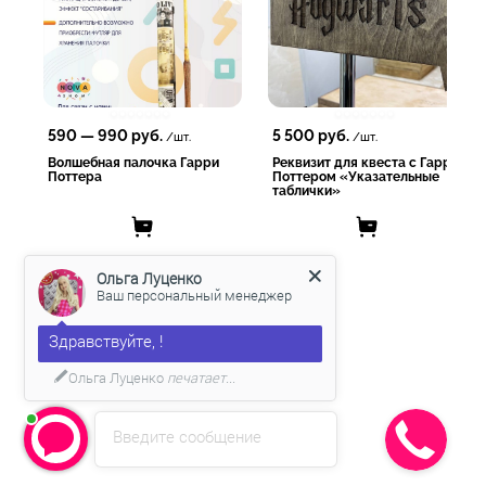
- Работаем по договору и госконтрактами;
- Предоставляем любые закрывающие документы. Заказывайте
у лидеров рынка, работаем с 2011 года, имеем более 10 000
довольных клиентов!
590
—
990
руб.
5 500
руб.
/шт.
/шт.
Волшебная палочка Гарри
Реквизит для квеста с Гарри
Поттера
Поттером «Указательные
таблички»
Ольга Луценко
Ваш персональный менеджер
Здравствуйте, !
Ольга Луценко
печатает...
Введите сообщение