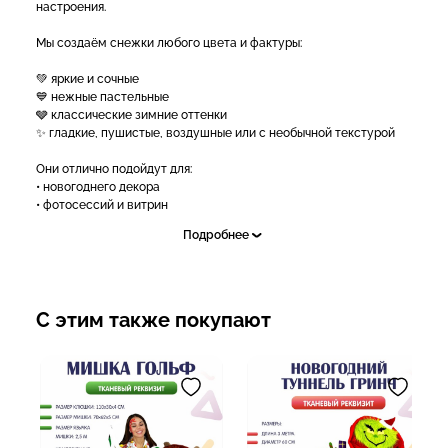
настроения.
Мы создаём снежки любого цвета и фактуры:
💚 яркие и сочные
💙 нежные пастельные
🩶 классические зимние оттенки
✨ гладкие, пушистые, воздушные или с необычной текстурой
Они отлично подойдут для:
• новогоднего декора
• фотосессий и витрин
• оформления праздников и мероприятий
Подробнее
• подарков и творческих проектов
Цвет, размер и фактура — подберём именно под вашу идею 💫
Цена указана за 1 снежок!
С этим также покупают
✅Подробнее и для заказа:
- Звоните: 8(995) 123-38-38 с 9.00 до 21.00
- Пишите в WhatsApp и Telegram 8(995) 123-38-38
- Ставьте "+" в комментариях и мы сами свяжемся с вами (тест)
- Пишите в личные сообщения группы https://vk.me/nova_show
- Доставка осуществляется со склада в г.Краснодар по всему